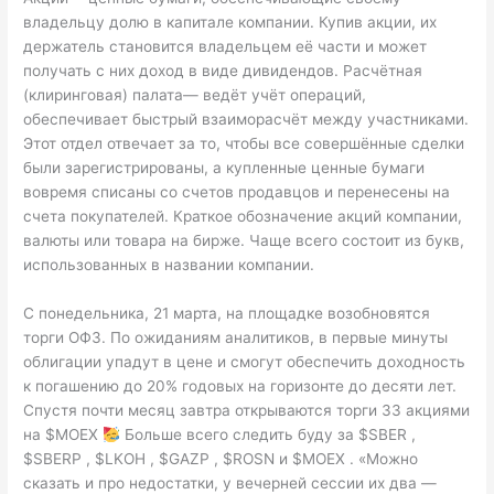
владельцу долю в капитале компании. Купив акции, их
держатель становится владельцем её части и может
получать с них доход в виде дивидендов. Расчётная
(клиринговая) палата— ведёт учёт операций,
обеспечивает быстрый взаиморасчёт между участниками.
Этот отдел отвечает за то, чтобы все совершённые сделки
были зарегистрированы, а купленные ценные бумаги
вовремя списаны со счетов продавцов и перенесены на
счета покупателей. Краткое обозначение акций компании,
валюты или товара на бирже. Чаще всего состоит из букв,
использованных в названии компании.
С понедельника, 21 марта, на площадке возобновятся
торги ОФЗ. По ожиданиям аналитиков, в первые минуты
облигации упадут в цене и смогут обеспечить доходность
к погашению до 20% годовых на горизонте до десяти лет.
Спустя почти месяц завтра открываются торги 33 акциями
на $MOEX
Больше всего следить буду за $SBER ,
$SBERP , $LKOH , $GAZP , $ROSN и $MOEX . «Можно
сказать и про недостатки, у вечерней сессии их два —