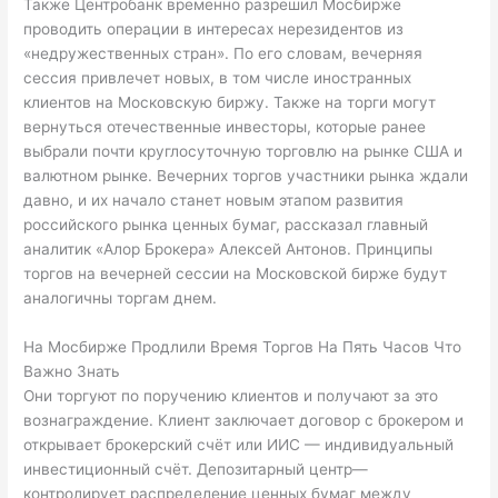
Также Центробанк временно разрешил Мосбирже
проводить операции в интересах нерезидентов из
«недружественных стран». По его словам, вечерняя
сессия привлечет новых, в том числе иностранных
клиентов на Московскую биржу. Также на торги могут
вернуться отечественные инвесторы, которые ранее
выбрали почти круглосуточную торговлю на рынке США и
валютном рынке. Вечерних торгов участники рынка ждали
давно, и их начало станет новым этапом развития
российского рынка ценных бумаг, рассказал главный
аналитик «Алор Брокера» Алексей Антонов. Принципы
торгов на вечерней сессии на Московской бирже будут
аналогичны торгам днем.
На Мосбирже Продлили Время Торгов На Пять Часов Что
Важно Знать
Они торгуют по поручению клиентов и получают за это
вознаграждение. Клиент заключает договор с брокером и
открывает брокерский счёт или ИИС — индивидуальный
инвестиционный счёт. Депозитарный центр—
контролирует распределение ценных бумаг между