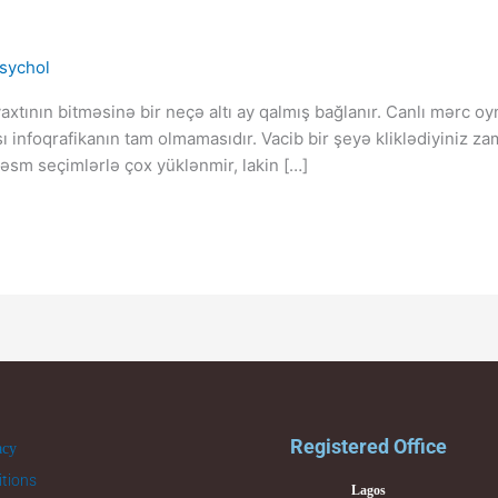
sychol
tının bitməsinə bir neçə altı ay qalmış bağlanır. Canlı mərc o
 infoqrafikanın tam olmamasıdır. Vacib bir şeyə kliklədiyiniz zam
rəsm seçimlərlə çox yüklənmir, lakin […]
Registered Office
acy
tions
Lagos