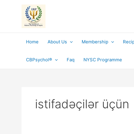
Skip
to
content
Home
About Us
Membership
Reci
CBPsychol®
Faq
NYSC Programme
istifadəçilər üçün