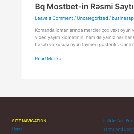
Bq Mostbet-in Rəsmi Saytı
Bq
Mostbet-
Leave a Comment
/
Uncategorized
/
businessp
in
Rəsmi
Komanda idmanlarında mərclər çox vaxt oyun vax
Saytı
video yayım xidmətinin, həm də yalnız hər hansı
hesab və xüsusi oyun taymeri göstərilir. Canlı 
Read More »
SITE NAVIGATION
Policies And Priv
Home
Terms And Condi